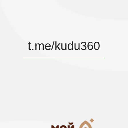
Политика использования
cookie
Согласие на получение
информационных и рекламных
сообщений
Условия использования
материалов портфолио
Политика авторских прав
ИНФОРМАЦИЯ, ПРЕДСТАВЛЕННАЯ
НА САЙТЕ, НЕ ЯВЛЯЕТСЯ ПУБЛИЧНОЙ
ОФЕРТОЙ. УСЛОВИЯ ОКАЗАНИЯ
УСЛУГ И СТОИМОСТЬ
ОПРЕДЕЛЯЮТСЯ ИНДИВИДУАЛЬНО.