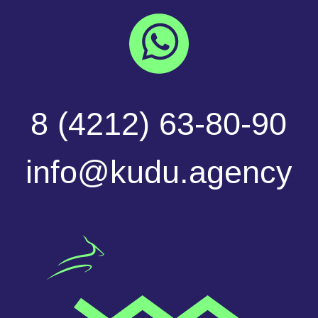
Политика
конфиденциальности
Разработка сайта
Услуги оказывает ИП Ляпунова
*Куду маркетинговое диджитал
Елена Владимировна
агентство
давайте
обсудим
ваш
проект