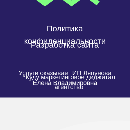
Хочу от вас проект
t.me/kudu360