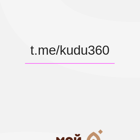
Политика использования
cookie
Согласие на получение
информационных и рекламных
сообщений
Условия использования
материалов портфолио
Политика авторских прав
ИНФОРМАЦИЯ, ПРЕДСТАВЛЕННАЯ
НА САЙТЕ, НЕ ЯВЛЯЕТСЯ ПУБЛИЧНОЙ
ОФЕРТОЙ. УСЛОВИЯ ОКАЗАНИЯ
УСЛУГ И СТОИМОСТЬ
ОПРЕДЕЛЯЮТСЯ ИНДИВИДУАЛЬНО.