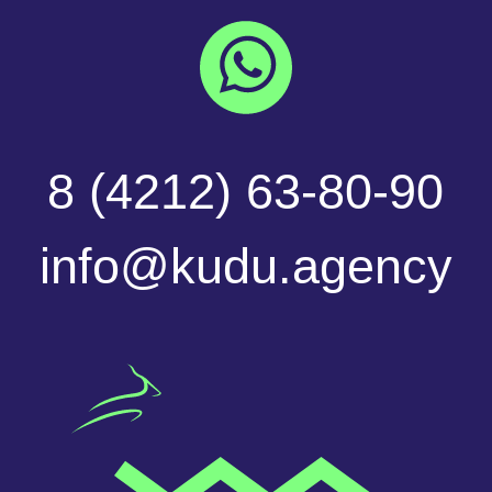
Политика
конфиденциальности
Разработка сайта
Услуги оказывает ИП Ляпунова
*Куду маркетинговое диджитал
Елена Владимировна
агентство
давайте
обсудим
ваш
проект