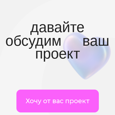
Являемся официальными
партнёрами «Мой бизнес»
Узнать подробнее
услуги оказывает ИП Ляпунова
Елена Владимировна
Политика обработки
персональных данных
Пользовательское соглашение