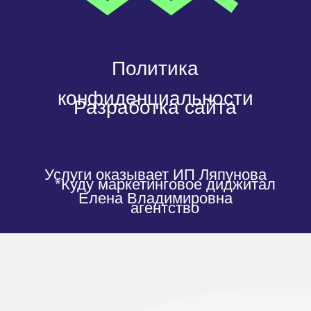
Хочу от вас проект
t.me/kudu360